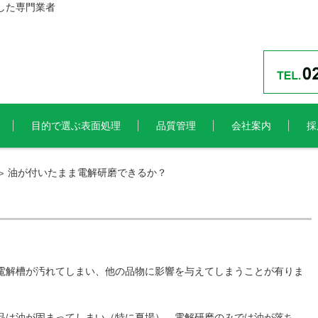
した専門業者
目的で選ぶ表面処理
品質管理
会社案内
採
油が付いたまま電解研磨できるか？
>
？
電解槽が汚れてしまい、他の品物に影響を与えてしまうことが有りま
品は油が固まってしまい（特に夏場）、電解研磨のみでは油が落ち