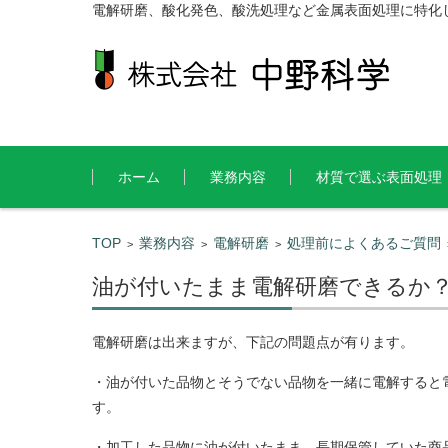
電解研磨、酸化発色、酸洗処理など金属表面処理に特化
コンテンツに移動
ホーム
業務内容
材質で選ぶ表面処理
TOP
業務内容
電解研磨
処理前によくあるご質問
>
>
>
油が付いたまま電解研磨できるか
電解研磨は出来ますが、下記の問題点が有ります。
・油が付いた品物とそうでない品物を一緒に電解すると
す。
・加工した品物に油が付いたまま、長期保管していた商