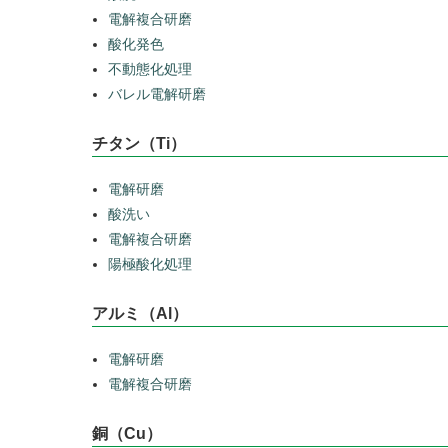
電解複合研磨
酸化発色
不動態化処理
バレル電解研磨
チタン（Ti）
電解研磨
酸洗い
電解複合研磨
陽極酸化処理
アルミ（Al）
電解研磨
電解複合研磨
銅（Cu）