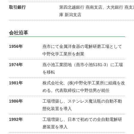
取引銀行
第四北越銀行 燕南支店、大光銀行 燕
庫 新潟支店
会社沿革
1956年
燕市にて金属洋食器の電解研磨工場として
中野化学工業所を創業
1974年
燕小池工業団地（燕市小池5181-3）に工場
を移転
1981年
株式会社化、(株)中野化学工業所に組織を改
める。代表取締役に中野信男が就任
1986年
工場増築し、ステンレス魔法瓶の自動不動
態化装置を導入
1992年
工場増築し、日本で初めての全自動電解研
磨装置を導入