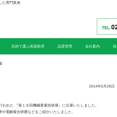
した専門業者
目的で選ぶ表面処理
品質管理
会社案内
採
展
2014年6月28日
にて行われた 『第１８回機械要素技術展』に出展いたしました。
磨や電解複合研磨などをご紹介いたしました。