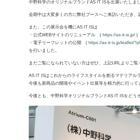
中野科学のオリジナルブランドAS IT ISを出展いたしま
会期中は大変多くの方に弊社ブースへご来訪いただき、
また、この展示会を機にAS IT ISは
・公式WEBサイトのリニューアル (
https://as-it-is.jp/
)
・電子リーフレットの公開 (
https://as-it-is.jp/leaflet
を行いました。
まだご覧になられていない方はぜひ、上記URLよりご覧
AS IT ISはこれからのライフスタイルを創るマテリア
今後も新商品の開発やイベント出展等を精力的に行って
今後とも、中野科学オリジナルブランドAS IT ISをど