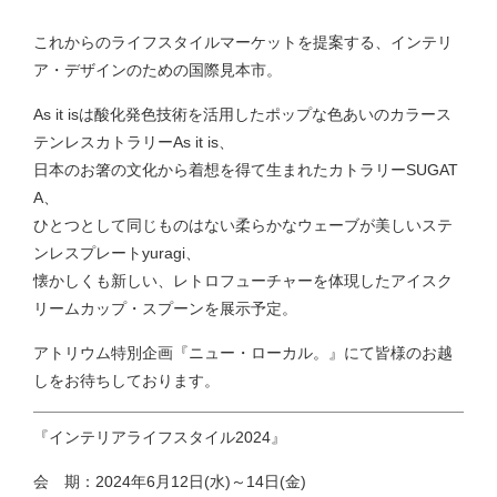
これからのライフスタイルマーケットを提案する、インテリ
ア・デザインのための国際見本市。
As it isは酸化発色技術を活用したポップな色あいのカラース
テンレスカトラリーAs it is、
日本のお箸の文化から着想を得て生まれたカトラリーSUGAT
A、
ひとつとして同じものはない柔らかなウェーブが美しいステ
ンレスプレートyuragi、
懐かしくも新しい、レトロフューチャーを体現したアイスク
リームカップ・スプーンを展示予定。
アトリウム特別企画『ニュー・ローカル。』にて皆様のお越
しをお待ちしております。
『インテリアライフスタイル2024』
会 期：2024年6月12日(水)～14日(金)