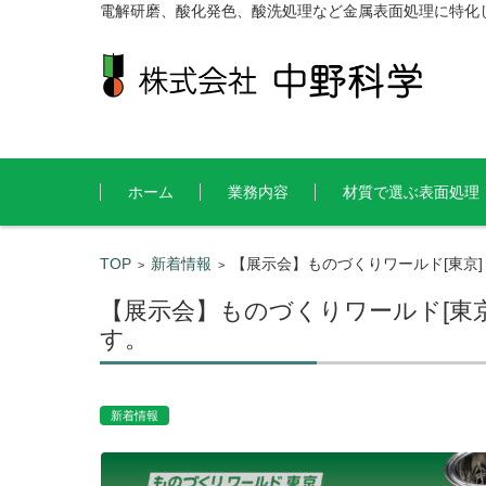
電解研磨、酸化発色、酸洗処理など金属表面処理に特化
コンテンツに移動
ホーム
業務内容
材質で選ぶ表面処理
TOP
新着情報
【展示会】ものづくりワールド[東京]
>
>
【展示会】ものづくりワールド[東京
す。
新着情報