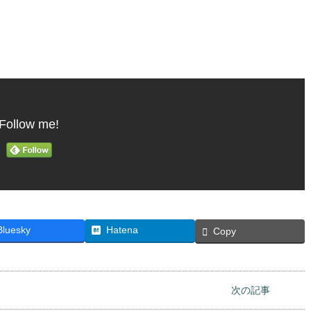
Follow me!
Bluesky
Hatena
Copy
次の記事