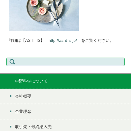
詳細は【AS IT IS】
http://as-it-is.jp/
をご覧ください。
検
索:
中野科学について
会社概要
企業理念
取引先・最終納入先