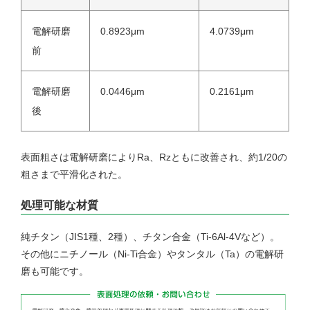
電解研磨
0.8923μm
4.0739μm
前
電解研磨
0.0446μm
0.2161μm
後
表面粗さは電解研磨によりRa、Rzともに改善され、約1/20の
粗さまで平滑化された。
処理可能な材質
純チタン（JIS1種、2種）、チタン合金（Ti-6Al-4Vなど）。
その他にニチノール（Ni-Ti合金）やタンタル（Ta）の電解研
磨も可能です。